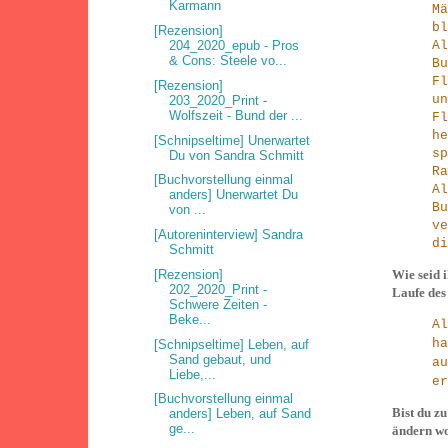
Karmann
Mä
bl
[Rezension]
204_2020_epub - Pros
Al
& Cons: Steele vo...
Bu
F
[Rezension]
u
203_2020_Print -
Wolfszeit - Bund der ...
F
h
[Schnipseltime] Unerwartet
s
Du von Sandra Schmitt
Ra
[Buchvorstellung einmal
Al
anders] Unerwartet Du
B
von ...
v
[Autoreninterview] Sandra
di
Schmitt
[Rezension]
Wie seid 
202_2020_Print -
Laufe des
Schwere Zeiten -
Beke...
A
h
[Schnipseltime] Leben, auf
Sand gebaut, und
a
Liebe,...
er
[Buchvorstellung einmal
Bist du z
anders] Leben, auf Sand
ge...
ändern wo