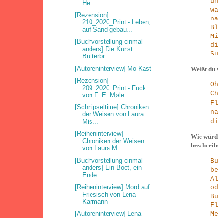
u
He...
w
[Rezension]
n
210_2020_Print - Leben,
B
auf Sand gebau...
M
[Buchvorstellung einmal
d
anders] Die Kunst
Su
Butterbr...
[Autoreninterview] Mo Kast
Weißt du 
[Rezension]
O
209_2020_Print - Fuck
C
von F. E. Møle
Fl
[Schnipseltime] Chroniken
n
der Weisen von Laura
Mis...
di
[Reiheninterview]
Wie würde
Chroniken der Weisen
beschrei
von Laura M...
[Buchvorstellung einmal
B
anders] Ein Boot, ein
be
Ende...
A
[Reiheninterview] Mord auf
od
Friesisch von Lena
Bu
Karmann
F
[Autoreninterview] Lena
Me