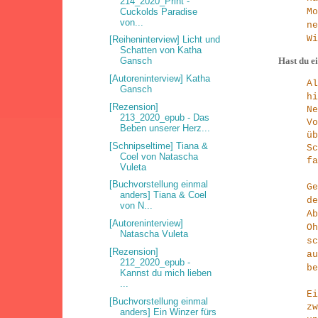
214_2020_Print -
Cuckolds Paradise
M
von...
n
Wi
[Reiheninterview] Licht und
Schatten von Katha
Gansch
Hast du ei
[Autoreninterview] Katha
A
Gansch
hi
[Rezension]
N
213_2020_epub - Das
V
Beben unserer Herz...
ü
[Schnipseltime] Tiana &
S
Coel von Natascha
f
Vuleta
[Buchvorstellung einmal
Ge
anders] Tiana & Coel
de
von N...
A
[Autoreninterview]
O
Natascha Vuleta
s
[Rezension]
a
212_2020_epub -
b
Kannst du mich lieben
...
E
[Buchvorstellung einmal
z
anders] Ein Winzer fürs