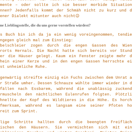
omente – oder sollte ich sie besser morbide Situation
ennen? Jedenfalls kommt der Schmäh nicht zu kurz und d
ener Dialekt mitunter auch nicht😉
ne Lieblingsstelle, die du uns gerne vorstellen würdest?
ls Buch bin ich da ja ein wenig voreingenommen, tendie
ngegen gleich mal zum Einstieg:
ebelschleier zogen durch die engen Gassen des Wien
ororts Hernals. Die Nacht hatte sich bereits vor Stund
ber die Häuser gelegt. Kaum ein Fenster zeigte mehr d
chein einer Kerze und in den engen Gassen herrschte ei
ast unheimliche Ruhe.
genwärtig streifte einzig ein Fuchs zwischen dem Unrat a
r Straße umher. Dessen Schnauze wühlte immer wieder in d
bfällen nach Essbarem, während die unablässig zuckend
hrmuscheln den nächtlichen Eulenrufen folgten. Plötzli
chnellte der Kopf des Wildtieres in die Höhe. Es horch
ufmerksam, während es langsam eine seiner Pfoten ho
ereit zum Sprint.
ilige Schritte hallten durch die beengten Freifläch
wischen den Häusern. Sie vermischten sich mit ein