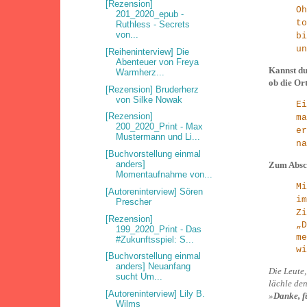
[Rezension]
O
201_2020_epub -
t
Ruthless - Secrets
von...
b
un
[Reiheninterview] Die
Abenteuer von Freya
Kannst du 
Warmherz...
ob die Or
[Rezension] Bruderherz
von Silke Nowak
E
[Rezension]
m
200_2020_Print - Max
e
Mustermann und Li...
na
[Buchvorstellung einmal
anders]
Zum Absch
Momentaufnahme von...
M
[Autoreninterview] Sören
i
Prescher
Zi
[Rezension]
„D
199_2020_Print - Das
me
#Zukunftsspiel: S...
wi
[Buchvorstellung einmal
anders] Neuanfang
Die Leute,
sucht Um...
lächle den
[Autoreninterview] Lily B.
»
Danke, f
Wilms