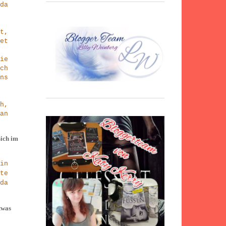
da
t,
et
ie
ch
ns
h,
an
sich im
in
te
da
twas