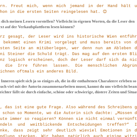
ern. Freut mich, wenn mich jemand in der Hand hält u
hon in die ersten Seiten reingelesen hat. 😊
 dich meinen Lesern vorstellen? Vielleicht in eigenen Worten, da die Leser den
xt auf der Verkaufsplattform lesen können?
urz gesagt, der Leser wird ins historische Wien entführ
r bekommt einen Krimi vorgelegt und muss bereits von d
rsten Seite an mitüberlegen, wer denn nun am Ableben d
oni Steiner die Schuld trägt. Das mag auf den ersten Bli
anz logisch erscheinen, doch der Leser darf sich da nic
n die Irre führen lassen. Die menschlichen Abgrün
ichnen oftmals ein anderes Bild.
Inneren spielt sich ja so einiges ab, die in dir enthaltenen Charaktere erleben so 
auch viel mit der Autorin zusammenarbeiten musst, kannst du uns vielleicht bean
leichter fällt sie durch einfache, schöne oder schwierige, düstere Zeiten und Situ
, das ist eine gute Frage. Also während des Schreibens g
 schon so Momente, wo die Autorin sich dachte: „Müssen d
ute immer so reagieren? Können sie nicht einmal vernünft
andeln und weitblickende Entscheidungen treffen?“ I
enke, dass zeigt sehr deutlich wieviel Emotionen in d
andlung stecken. Wir haben natürlich auch einige witzi