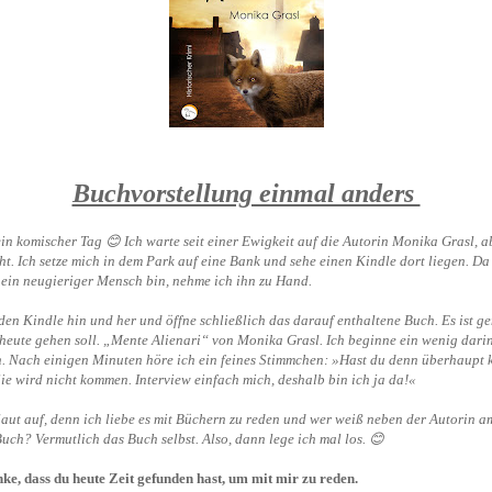
Buchvorstellung einmal anders
ein komischer Tag 😊 Ich warte seit einer Ewigkeit auf die Autorin Monika Grasl, a
t. Ich setze mich in dem Park auf eine Bank und sehe einen Kindle dort liegen. Da
 ein neugieriger Mensch bin, nehme ich ihn zu Hand.
den Kindle hin und her und öffne schließlich das darauf enthaltene Buch. Es ist g
 heute gehen soll. „Mente Alienari“ von Monika Grasl. Ich beginne ein wenig dari
. Nach einigen Minuten höre ich ein feines Stimmchen: »Hast du denn überhaupt 
e wird nicht kommen. Interview einfach mich, deshalb bin ich ja da!«
laut auf, denn ich liebe es mit Büchern zu reden und wer weiß neben der Autorin a
uch? Vermutlich das Buch selbst. Also, dann lege ich mal los. 😊
nke, dass du heute Zeit gefunden hast, um mit mir zu reden.